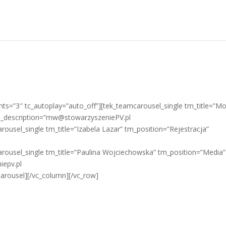
ts=”3″ tc_autoplay=”auto_off”][tek_teamcarousel_single tm_title=”M
_description=”mw@stowarzyszeniePV.pl
usel_single tm_title=”Izabela Lazar” tm_position=”Rejestracja”
ousel_single tm_title=”Paulina Wojciechowska” tm_position=”Media”
iepv.pl
arousel][/vc_column][/vc_row]