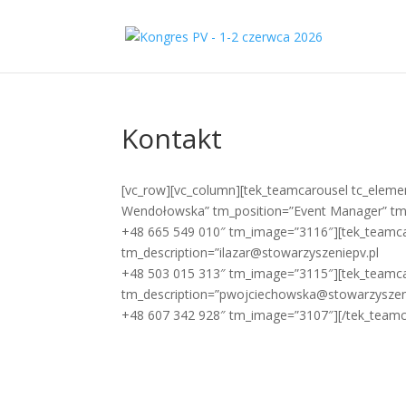
Kontakt
[vc_row][vc_column][tek_teamcarousel tc_elemen
Wendołowska” tm_position=”Event Manager” tm
+48 665 549 010″ tm_image=”3116″][tek_teamcaro
tm_description=”ilazar@stowarzyszeniepv.pl
+48 503 015 313″ tm_image=”3115″][tek_teamcar
tm_description=”pwojciechowska@stowarzyszen
+48 607 342 928″ tm_image=”3107″][/tek_teamc